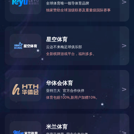
热门关键词：
超声波液位计
超声波流量计
金属管浮子流量计
涡
您的位置：
华体会网页版页面登录-华体会(中国)
联系华体会网页版
>
华体会网页版页面登录-华体会(中国) 简介
发展历程