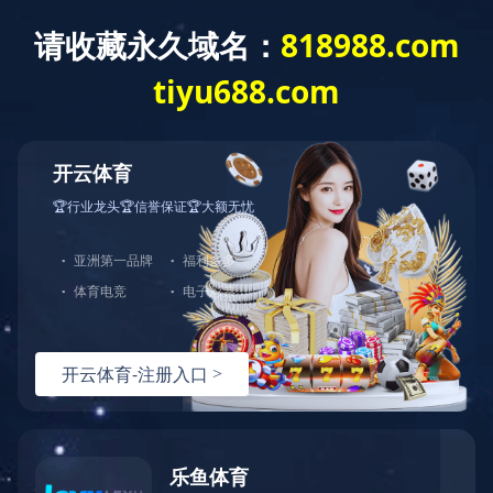
华体会网页版页面登录
欢迎进入华体会网页版页面登录-华体会(中国) 网站！
中国电磁流量
20年 120国 验证高
华体会网页版页面登录-华体会(中国)
电磁流量计
关于华体会网页版页面登录-华体会(中国)
联系我们